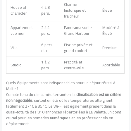
Charme
House of
4 à 8
historique et
Élevé
Character
pers.
fraîcheur
Appartement
2 à 4
Panorama sur le
Modéré à
vue mer
pers.
Grand Harbour
Élevé
6 pers.
Piscine privée et
Villa
Premium
et +
grand confort
1 à 2
Praticité et
Studio
Abordable
pers.
centre-ville
Quels équipements sont indispensables pour un séjour réussi à
Malte ?
Compte tenu du climat méditerranéen, la
climatisation est un critère
non négociable
, surtout en été où les températures atteignent
facilement 27°C à 35°C. Le Wi-Fi est également présent dans la
quasi-totalité des 810 annonces répertoriées à La Valette, un point
crucial pour les nomades numériques et les professionnels en
déplacement.