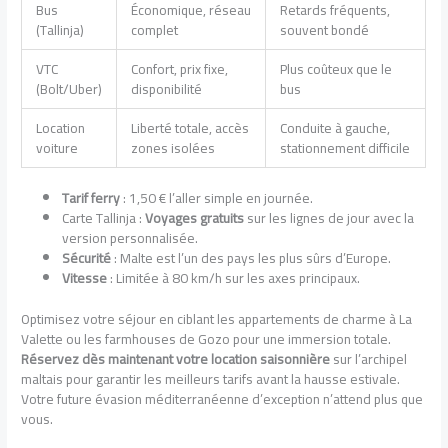
Bus
Économique, réseau
Retards fréquents,
(Tallinja)
complet
souvent bondé
VTC
Confort, prix fixe,
Plus coûteux que le
(Bolt/Uber)
disponibilité
bus
Location
Liberté totale, accès
Conduite à gauche,
voiture
zones isolées
stationnement difficile
Tarif ferry
: 1,50 € l’aller simple en journée.
Carte Tallinja :
Voyages gratuits
sur les lignes de jour avec la
version personnalisée.
Sécurité
: Malte est l’un des pays les plus sûrs d’Europe.
Vitesse
: Limitée à 80 km/h sur les axes principaux.
Optimisez votre séjour en ciblant les appartements de charme à La
Valette ou les farmhouses de Gozo pour une immersion totale.
Réservez dès maintenant votre location saisonnière
sur l’archipel
maltais pour garantir les meilleurs tarifs avant la hausse estivale.
Votre future évasion méditerranéenne d’exception n’attend plus que
vous.