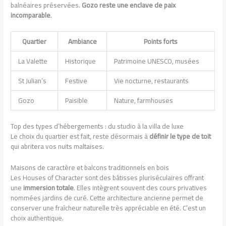
balnéaires préservées.
Gozo reste une enclave de paix
incomparable
.
Quartier
Ambiance
Points forts
La Valette
Historique
Patrimoine UNESCO, musées
St Julian’s
Festive
Vie nocturne, restaurants
Gozo
Paisible
Nature, farmhouses
Top des types d’hébergements : du studio à la villa de luxe
Le choix du quartier est fait, reste désormais à
définir le type de toit
qui abritera vos nuits maltaises.
Maisons de caractère et balcons traditionnels en bois
Les Houses of Character sont des bâtisses pluriséculaires offrant
une
immersion totale
. Elles intègrent souvent des cours privatives
nommées jardins de curé. Cette architecture ancienne permet de
conserver une fraîcheur naturelle très appréciable en été. C’est un
choix authentique.