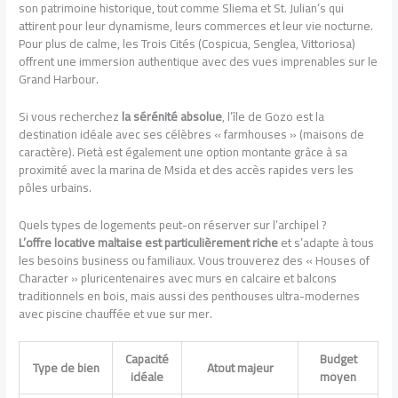
son patrimoine historique, tout comme Sliema et St. Julian’s qui
attirent pour leur dynamisme, leurs commerces et leur vie nocturne.
Pour plus de calme, les Trois Cités (Cospicua, Senglea, Vittoriosa)
offrent une immersion authentique avec des vues imprenables sur le
Grand Harbour.
Si vous recherchez
la sérénité absolue
, l’île de Gozo est la
destination idéale avec ses célèbres « farmhouses » (maisons de
caractère). Pietà est également une option montante grâce à sa
proximité avec la marina de Msida et des accès rapides vers les
pôles urbains.
Quels types de logements peut-on réserver sur l’archipel ?
L’offre locative maltaise est particulièrement riche
et s’adapte à tous
les besoins business ou familiaux. Vous trouverez des « Houses of
Character » pluricentenaires avec murs en calcaire et balcons
traditionnels en bois, mais aussi des penthouses ultra-modernes
avec piscine chauffée et vue sur mer.
Capacité
Budget
Type de bien
Atout majeur
idéale
moyen