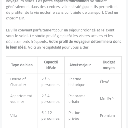
voyageurs solos. Ces
petits espaces fonctionnels
se situent
généralement dans des centres-villes stratégiques. Ils permettent
de profiter de la vie nocturne sans contrainte de transport. C’est un
choix malin.
La villa convient parfaitement pour un séjour prolongé et relaxant
sous le soleil. Le studio privilégie plutôt les visites actives et les
déplacements fréquents.
Votre profil de voyageur déterminera donc
le bien idéal
. Voici un récapitulatif pour vous aider.
Capacité
Budget
Type de bien
Atout majeur
idéale
moyen
House of
2 à 6
Charme
Élevé
Character
personnes
historique
Appartement
2 à 4
Panorama
Modéré
vue mer
personnes
urbain
6 à 12
Piscine
Villa
Premium
personnes
privée