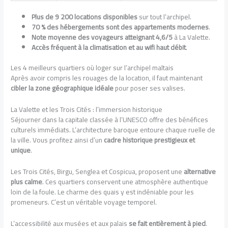
Plus de 9 200 locations disponibles
sur tout l’archipel.
70 % des hébergements sont des appartements modernes
.
Note moyenne des voyageurs atteignant 4,6/5
à La Valette.
Accès fréquent à la climatisation et au wifi haut débit
.
Les 4 meilleurs quartiers où loger sur l’archipel maltais
Après avoir compris les rouages de la location, il faut maintenant
cibler la zone géographique idéale
pour poser ses valises.
La Valette et les Trois Cités : l’immersion historique
Séjourner dans la capitale classée à l’UNESCO offre des bénéfices
culturels immédiats. L’architecture baroque entoure chaque ruelle de
la ville. Vous profitez ainsi d’un
cadre historique prestigieux et
unique
.
Les Trois Cités, Birgu, Senglea et Cospicua, proposent une
alternative
plus calme
. Ces quartiers conservent une atmosphère authentique
loin de la foule. Le charme des quais y est indéniable pour les
promeneurs. C’est un véritable voyage temporel.
L’accessibilité aux musées et aux palais
se fait entièrement à pied
.