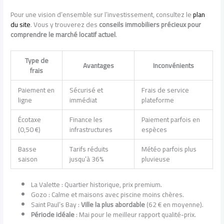
Pour une vision d’ensemble sur l’investissement, consultez le
plan
du site
. Vous y trouverez des
conseils immobiliers précieux pour
comprendre le marché locatif actuel
.
Type de
Avantages
Inconvénients
frais
Paiement en
Sécurisé et
Frais de service
ligne
immédiat
plateforme
Écotaxe
Finance les
Paiement parfois en
(0,50 €)
infrastructures
espèces
Basse
Tarifs réduits
Météo parfois plus
saison
jusqu’à 36%
pluvieuse
La Valette : Quartier historique, prix premium.
Gozo : Calme et maisons avec piscine moins chères.
Saint Paul’s Bay :
Ville la plus abordable
(62 € en moyenne).
Période idéale
: Mai pour le meilleur rapport qualité-prix.