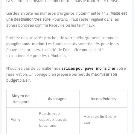
La Valette. Les distances sont courtes mais le trafic reste dense.
Gardez en tête les numéros d’urgence, notamment le 112.
Malte est
une destination très sûre
. Pourtant, il faut rester vigilant dans les
zones bondées comme Paceville ou les terminaux.
Profitez des activités proches de votre hébergement, comme la
plongée sous-marine
. Les fonds maltais sont réputés pour leurs
épaves historiques. La clarté de l’eau offre une visibilité
exceptionnelle pour les débutants.
N’oubliez pas de consulter nos
astuces pour payer moins cher
votre
réservation. Un voyage bien préparé permet de
maximiser son
budget plaisir
.
Moyen de
Avantages
Inconvénients
transport
Rapide, vue
Horaires limités le
Ferry
superbe, pas de
soir
bouchons