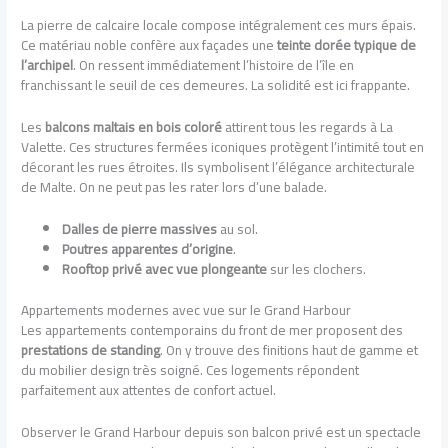
La pierre de calcaire locale compose intégralement ces murs épais.
Ce matériau noble confère aux façades une
teinte dorée typique de
l’archipel
. On ressent immédiatement l’histoire de l’île en
franchissant le seuil de ces demeures. La solidité est ici frappante.
Les
balcons maltais en bois coloré
attirent tous les regards à La
Valette. Ces structures fermées iconiques protègent l’intimité tout en
décorant les rues étroites. Ils symbolisent l’élégance architecturale
de Malte. On ne peut pas les rater lors d’une balade.
Dalles de pierre massives
au sol.
Poutres apparentes d’origine
.
Rooftop privé avec vue plongeante
sur les clochers.
Appartements modernes avec vue sur le Grand Harbour
Les appartements contemporains du front de mer proposent des
prestations de standing
. On y trouve des finitions haut de gamme et
du mobilier design très soigné. Ces logements répondent
parfaitement aux attentes de confort actuel.
Observer le Grand Harbour depuis son balcon privé est un spectacle