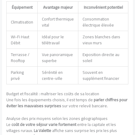
Équipement
Avantage majeur
Inconvénient potentiel
Confort thermique
Consommation
Climatisation
vital
électrique élevée
Wi-Fi Haut
Idéal pour le
Zones blanches dans
Débit
télétravail
vieux murs
Terrasse /
Vue panoramique
Exposition directe au
Rooftop
superbe
soleil
Parking
Sérénité en
Souvent en
privé
centre-ville
supplément financier
Budget et fiscalité : maîtriser les coûts de sa location
Une fois les équipements choisis, il est temps de
parler chiffres pour
éviter les mauvaises surprises
sur votre relevé bancaire.
Analyse des prix moyens selon les zones géographiques
Le
coût de votre séjour varie fortement
entre la capitale et les
villages ruraux.
La Valette
affiche sans surprise les prix les plus