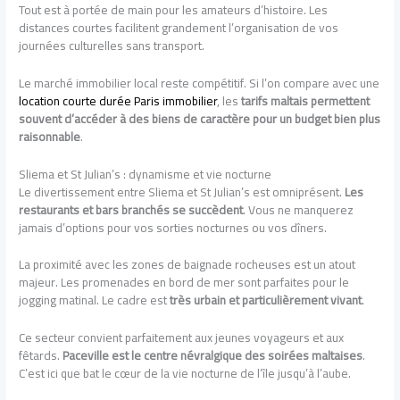
Tout est à portée de main pour les amateurs d’histoire. Les
distances courtes facilitent grandement l’organisation de vos
journées culturelles sans transport.
Le marché immobilier local reste compétitif. Si l’on compare avec une
location courte durée Paris immobilier
, les
tarifs maltais permettent
souvent d’accéder à des biens de caractère pour un budget bien plus
raisonnable
.
Sliema et St Julian’s : dynamisme et vie nocturne
Le divertissement entre Sliema et St Julian’s est omniprésent.
Les
restaurants et bars branchés se succèdent
. Vous ne manquerez
jamais d’options pour vos sorties nocturnes ou vos dîners.
La proximité avec les zones de baignade rocheuses est un atout
majeur. Les promenades en bord de mer sont parfaites pour le
jogging matinal. Le cadre est
très urbain et particulièrement vivant
.
Ce secteur convient parfaitement aux jeunes voyageurs et aux
fêtards.
Paceville est le centre névralgique des soirées maltaises
.
C’est ici que bat le cœur de la vie nocturne de l’île jusqu’à l’aube.