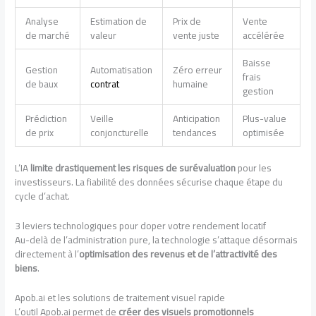
Analyse
Estimation de
Prix de
Vente
de marché
valeur
vente juste
accélérée
Baisse
Gestion
Automatisation
Zéro erreur
frais
de baux
contrat
humaine
gestion
Prédiction
Veille
Anticipation
Plus-value
de prix
conjoncturelle
tendances
optimisée
L’IA
limite drastiquement les risques de surévaluation
pour les
investisseurs. La fiabilité des données sécurise chaque étape du
cycle d’achat.
3 leviers technologiques pour doper votre rendement locatif
Au-delà de l’administration pure, la technologie s’attaque désormais
directement à l’
optimisation des revenus et de l’attractivité des
biens
.
Apob.ai et les solutions de traitement visuel rapide
L’outil Apob.ai permet de
créer des visuels promotionnels