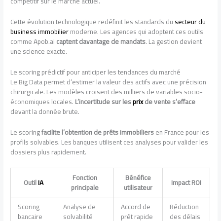
compétitif sur le marché actuel.
Cette évolution technologique redéfinit les standards du
secteur du
business immobilier
moderne. Les agences qui adoptent ces outils
comme Apob.ai
captent davantage de mandats
. La gestion devient
une science exacte.
Le scoring prédictif pour anticiper les tendances du marché
Le Big Data permet d’estimer la valeur des actifs avec une précision
chirurgicale. Les modèles croisent des milliers de variables socio-
économiques locales.
L’incertitude sur les
prix
de vente s’efface
devant la donnée brute.
Le scoring
facilite l’obtention de prêts immobiliers
en France pour les
profils solvables. Les banques utilisent ces analyses pour valider les
dossiers plus rapidement.
Fonction
Bénéfice
Outil
IA
Impact ROI
principale
utilisateur
Scoring
Analyse de
Accord de
Réduction
bancaire
solvabilité
prêt rapide
des délais