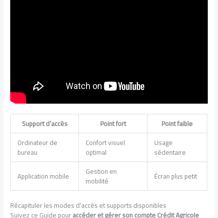
Support d’accès
Point fort
Point faible
Ordinateur de
Confort visuel
Usage
bureau
optimal
sédentaire
Gestion en
Application mobile
Écran plus petit
mobilité
Récapituler les modes d’accès et supports disponibles
Suivez ce Guide pour
accéder et gérer son compte Crédit Agricole