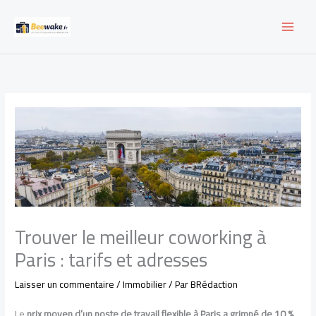
Aller
au
contenu
Trouver le meilleur coworking à
Paris : tarifs et adresses
Laisser un commentaire
/
Immobilier
/ Par
BRédaction
Le
prix moyen d’un poste de travail flexible à Paris a grimpé de 10 %