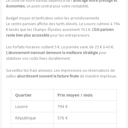
Le choix de votre bureau dépendra de l’
arbitrage entre prestige et
économies
, un point central pour votre rentabilité.
Budget moyen et tarification selon les arrondissements
Le centre parisien affiche des tarifs élevés. Le Louvre culmine à 794
€ tandis que les Champs-Élysées avoisinent 742 €.
L’Est parisien
reste bien plus accessible
pour les entrepreneurs.
Les forfaits horaires coûtent 5 €. La journée varie de 25 € à 40 €.
L’abonnement mensuel demeure la meilleure stratégie
pour
stabiliser vos coûts fixes durablement.
Surveillez les frais annexes. Les impressions ou réservations de
salles
alourdissent souvent la facture finale
de manière imprévue.
Quartier
Prix moyen / mois
Louvre
794 €
République
576 €