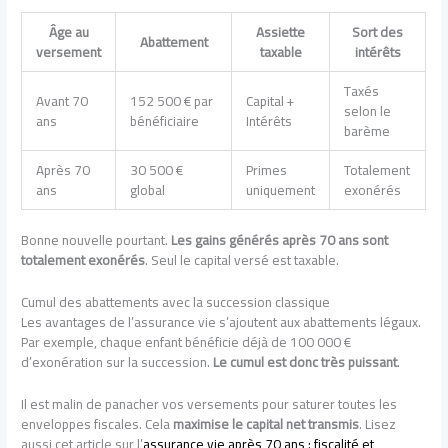
Âge au
Assiette
Sort des
Abattement
versement
taxable
intérêts
Taxés
Avant 70
152 500 € par
Capital +
selon le
ans
bénéficiaire
Intérêts
barème
Après 70
30 500 €
Primes
Totalement
ans
global
uniquement
exonérés
Bonne nouvelle pourtant.
Les gains générés après 70 ans sont
totalement exonérés
. Seul le capital versé est taxable.
Cumul des abattements avec la succession classique
Les avantages de l’assurance vie s’ajoutent aux abattements légaux.
Par exemple, chaque enfant bénéficie déjà de 100 000 €
d’exonération sur la succession.
Le cumul est donc très puissant
.
Il est malin de panacher vos versements pour saturer toutes les
enveloppes fiscales. Cela
maximise le capital net transmis
. Lisez
aussi cet article sur l’
assurance vie après 70 ans : fiscalité et