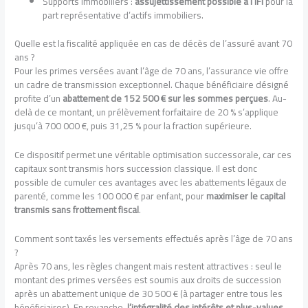
Supports immobiliers :
assujettissement possible à l’IFI
pour la
part représentative d’actifs immobiliers.
Quelle est la fiscalité appliquée en cas de décès de l’assuré avant 70
ans ?
Pour les primes versées avant l’âge de 70 ans, l’assurance vie offre
un cadre de transmission exceptionnel. Chaque bénéficiaire désigné
profite d’un
abattement de 152 500 € sur les sommes perçues
. Au-
delà de ce montant, un prélèvement forfaitaire de 20 % s’applique
jusqu’à 700 000 €, puis 31,25 % pour la fraction supérieure.
Ce dispositif permet une véritable optimisation successorale, car ces
capitaux sont transmis hors succession classique. Il est donc
possible de cumuler ces avantages avec les abattements légaux de
parenté, comme les 100 000 € par enfant, pour
maximiser le capital
transmis sans frottement fiscal
.
Comment sont taxés les versements effectués après l’âge de 70 ans
?
Après 70 ans, les règles changent mais restent attractives : seul le
montant des primes versées est soumis aux droits de succession
après un abattement unique de 30 500 € (à partager entre tous les
bénéficiaires). En revanche,
l’intégralité des intérêts et plus-values