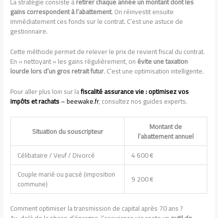
La stratégie consiste à
retirer chaque année un montant dont les
gains correspondent à l’abattement
. On réinvestit ensuite
immédiatement ces fonds sur le contrat. C’est une astuce de
gestionnaire.
Cette méthode permet de relever le prix de revient fiscal du contrat.
En « nettoyant » les gains régulièrement, on
évite une taxation
lourde lors d’un gros retrait futur
. C’est une optimisation intelligente.
Pour aller plus loin sur la
fiscalité assurance vie : optimisez vos
impôts et rachats
– beewake.fr
, consultez nos guides experts.
Montant de
Situation du souscripteur
l’abattement annuel
Célibataire / Veuf / Divorcé
4 600 €
Couple marié ou pacsé (imposition
9 200 €
commune)
Comment optimiser la transmission de capital après 70 ans ?