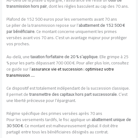
Au-delà de la phase d’épargne, l’assurance vie reste un
outil de
transmission hors pair
, dont les règles basculent au cap des 70 ans.
Plafond de 152 500 euros pour les versements avant 70 ans
Le pilier de la transmission repose sur l’
abattement de 152 500 €
par bénéficiaire
. Ce montant concerne uniquement les primes
versées avant vos 70 ans. C’est un avantage majeur pour protéger
vos proches.
Au-delà, une
taxation forfaitaire de 20 % s’applique
. Elle grimpe à 25
% pour les parts dépassant 700 000 €. Pour aller plus loin, consultez
ce guide sur l’
assurance vie et succession : optimisez votre
transmission …
.
Ce dispositif est totalement indépendant de la succession classique.
Il permet de
transmettre des capitaux hors part successorale
. C’est
une liberté précieuse pour l’épargnant.
Régime spécifique des primes versées après 70 ans
Pour les versements tardifs, le fisc applique un
abattement unique de
30 500 €
. Ce montant est malheureusement global. Il doit être
partagé entre tous les bénéficiaires désignés au contrat.