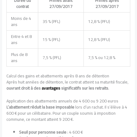
Durée du
Primes avant
Primes après
contrat
27/09/2017
27/09/2017
Moins de 4
35 % (PFL)
12,8 % (PFU)
ans
Entre 4 et 8
15 % (PFL)
12,8 % (PFU)
ans
Plus de 8
7,5 % (PFL)
7,5 % ou 12,8 %
ans
Calcul des gains et abattements après 8 ans de détention
Après huit années de détention, le contrat atteint sa maturité fiscale,
ouvrant droit à des
avantages
significatifs sur les retraits
.
Application des abattements annuels de 4 600 ou 9 200 euros
L’abattement réduit la base imposable
lors d’un rachat. Il s’élève à 4
600 € pour un célibataire. Pour un couple soumis à imposition
commune, ce montant atteint 9 200 €.
Seuil pour personne seule
: 4 600 €