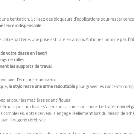
 une tentation. Utilisez des bloqueurs d’applications pour rester conc
étence indispensable
.
e votre batterie. Une prise est rare en amphi. Anticipez pour ne pas
fin
 de votre classe en favori
.
ings de colles
.
ent les supports de travail
.
on avec l’écriture manuscrite
ique,
le stylo reste une arme redoutable
pour graver les concepts compl
apier pour les matières scientifiques
ématiques au clavier s’avère un calvaire sans nom.
Le tracé manuel g
es complexes. Votre cerveau s’engage réellement lors du dessin de sch
par l’imagerie cérébrale.
 aux conditions réelles des concours. Le jour J, vous n’aurez qu’une copie 