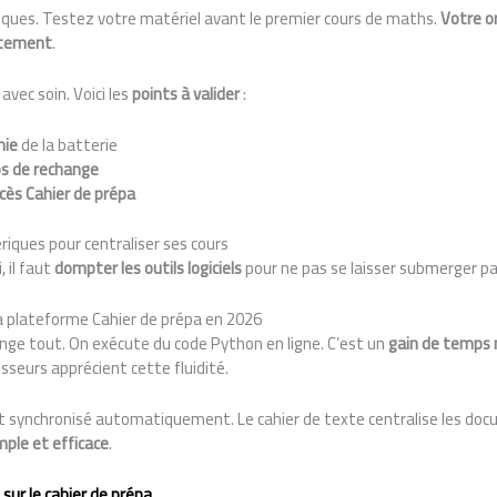
stiques. Testez votre matériel avant le premier cours de maths.
Votre o
atement
.
avec soin. Voici les
points à valider
:
mie
de la batterie
os de rechange
cès Cahier de prépa
ériques pour centraliser ses cours
, il faut
dompter les outils logiciels
pour ne pas se laisser submerger par 
la plateforme Cahier de prépa en 2026
ange tout. On exécute du code Python en ligne. C’est un
gain de temps
esseurs apprécient cette fluidité.
est synchronisé automatiquement. Le cahier de texte centralise les do
mple et efficace
.
 sur le cahier de prépa
.