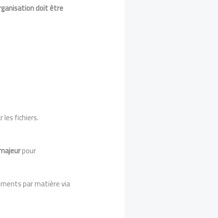
rganisation doit être
les fichiers.
 majeur
pour
cuments par matière via