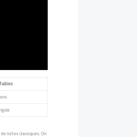
faibles
ions
rigide
s de notes classiques. On