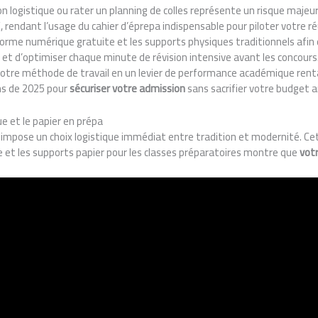
n logistique ou rater un planning de colles représente un risque majeu
rendant l’usage du cahier d’éprepa indispensable pour piloter votre ré
eforme numérique gratuite et les supports physiques traditionnels afin 
et d’optimiser chaque minute de révision intensive avant les concours
re méthode de travail en un levier de performance académique rentab
ons de 2025 pour
sécuriser votre admission
sans sacrifier votre budget a
ue et le papier en prépa
a impose un choix logistique immédiat entre tradition et modernité. C
 et les supports papier pour les classes préparatoires montre que
vot