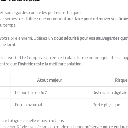
et sauvegardes contre les pertes techniques
par semestre. Utilisez une
nomenclature claire pour retrouver vos fichie
du temps.
votre pire ennemi. Utilisez un
cloud sécurisé pour vos sauvegardes quo
que local.
élective. Cette Comparaison entre la plateforme numérique et les supp
montre que
l’hybride reste la meilleure solution
.
Atout majeur
Risque
Disponibilité 24/7
Distraction digitale
Focus maximal
Perte physique
tre fatigue visuelle et distractions
 les yeux. Réglez vos écrans en mode nuit pour
préserver votre endura