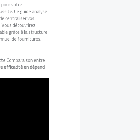
r pour votre
ussite. Ce guide analyse
de centraliser vos
. Vous découvrirez
le grâce à la structure
nnuel de fournitures.
ette Comparaison entre
re efficacité en dépend
.