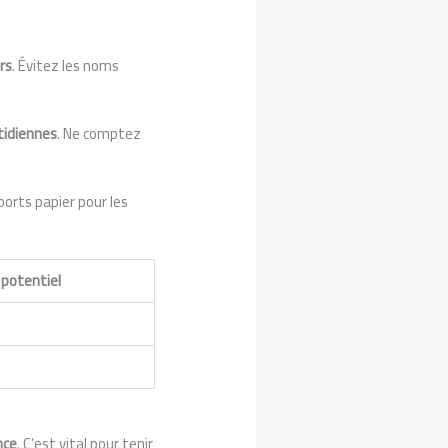
rs
. Évitez les noms
tidiennes
. Ne comptez
orts papier pour les
 potentiel
nce
. C’est vital pour tenir