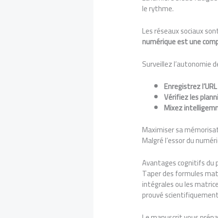
le rythme.
Les réseaux sociaux sont
numérique est une comp
Surveillez l’autonomie d
Enregistrez l’URL
Vérifiez les plann
Mixez intelligemm
Maximiser sa mémorisati
Malgré l’essor du numér
Avantages cognitifs du p
Taper des formules math
intégrales ou les matric
prouvé scientifiquement 
Le manuscrit vous prépare