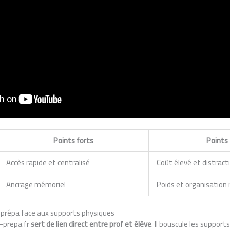
Points forts
Points 
Accès rapide et centralisé
Coût élevé et distract
Ancrage mémoriel
Poids et organisation 
 prépa face aux supports physiques
e-prepa.fr
sert de lien direct entre prof et élève
. Il bouscule les support