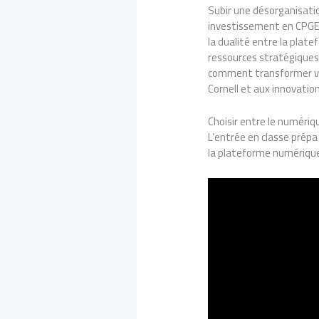
Subir une désorganisatio
investissement en CPGE, 
la dualité entre la plat
ressources stratégiques 
comment transformer vot
Cornell et aux innovati
Choisir entre le numériq
L’entrée en classe prép
la plateforme numérique