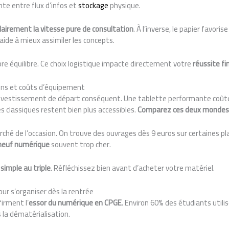
te entre flux d’infos et
stockage
physique.
 clairement la vitesse pure de consultation
. À l’inverse, le papier favor
 aide à mieux assimiler les concepts.
opre équilibre. Ce choix logistique impacte directement votre
réussite fi
ons et coûts d’équipement
nvestissement de départ conséquent. Une tablette performante coûte
 classiques restent bien plus accessibles.
Comparez ces deux mondes 
ché de l’occasion. On trouve des ouvrages dès 9 euros sur certaines p
 neuf numérique
souvent trop cher.
simple au triple
. Réfléchissez bien avant d’acheter votre matériel.
r s’organiser dès la rentrée
irment l’
essor du numérique en CPGE
. Environ 60% des étudiants utili
 la dématérialisation.