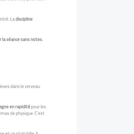
entré. La
discipline
ir la séance sans notes
.
exes dans le cerveau.
agne en rapidité
pour les
émas de physique. C’est
et un stylo bille. Il