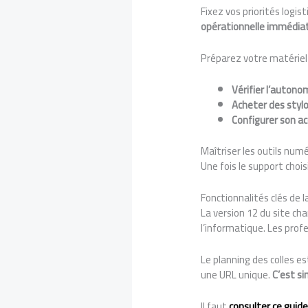
Fixez vos priorités logi
opérationnelle immédi
Préparez votre matériel 
Vérifier l’autono
Acheter des styl
Configurer son ac
Maîtriser les outils num
Une fois le support choisi
Fonctionnalités clés de 
La version 12 du site ch
l’informatique. Les prof
Le planning des colles 
une URL unique.
C’est si
Il faut
consulter ce guide