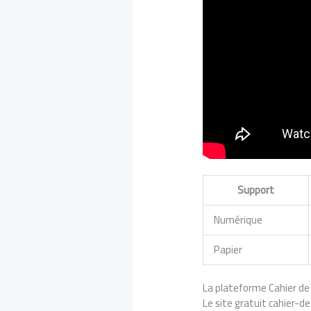
Support
Numérique
Papier
La plateforme Cahier de
Le site gratuit cahier-d