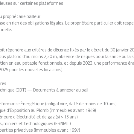
leuses sur certaines plateformes
u propriétaire bailleur
se en rien des obligations légales. Le propriétaire particulier doit res
nnelle.
doit répondre aux critères de
décence
fixés par le décret du 30 janvier 2
us plafond d’au moins 2,20 m, absence de risques pour la santé ou la 
tion en eau potable fonctionnels, et depuis 2023, une performance é
025 pour les nouvelles locations).
ires
echnique (DDT) — Documents à annexer au bail
formance Énergétique (obligatoire, daté de moins de 10 ans)
ue d’Exposition au Plomb (immeubles avant 1949)
érieure d’électricité et de gaz (si > 15 ans)
ls, miniers et technologiques (ERNMT)
parties privatives (immeubles avant 1997)