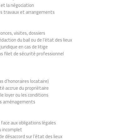
 et la négociation
ts travaux et arrangements
nces, visites, dossiers
édaction du bail ou de l’état des lieux
ridique en cas de litige
 filet de sécurité professionnel
as d’honoraires locataire)
ité accrue du propriétaire
le loyer ou les conditions
its aménagements
face aux obligations légales
ou incomplet
de désaccord sur l’état des lieux