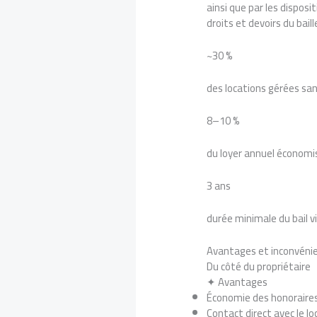
ainsi que par les disposit
droits et devoirs du bail
~30 %
des locations gérées sa
8–10 %
du loyer annuel économis
3 ans
durée minimale du bail vi
Avantages et inconvéni
Du côté du propriétaire
✦ Avantages
Économie des honoraires
Contact direct avec le l