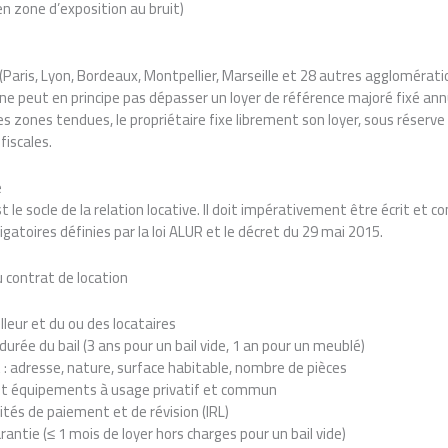
 en zone d’exposition au bruit)
(Paris, Lyon, Bordeaux, Montpellier, Marseille et 28 autres agglomératio
l ne peut en principe pas dépasser un loyer de référence majoré fixé an
es zones tendues, le propriétaire fixe librement son loyer, sous réserve
fiscales.
e
t le socle de la relation locative. Il doit impérativement être écrit et 
atoires définies par la loi ALUR et le décret du 29 mai 2015.
 contrat de location
lleur et du ou des locataires
durée du bail (3 ans pour un bail vide, 1 an pour un meublé)
: adresse, nature, surface habitable, nombre de pièces
et équipements à usage privatif et commun
tés de paiement et de révision (IRL)
ntie (≤ 1 mois de loyer hors charges pour un bail vide)