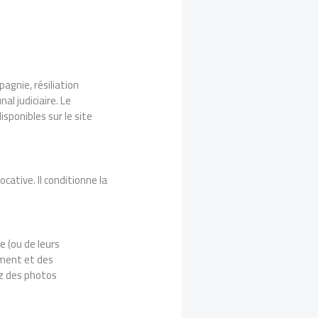
agnie, résiliation
al judiciaire. Le
sponibles sur le site
cative. Il conditionne la
e (ou de leurs
ement et des
ez des photos