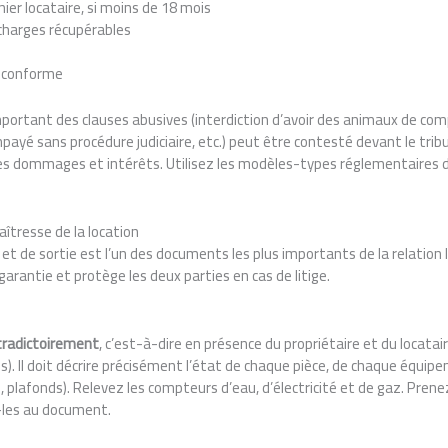
ier locataire, si moins de 18 mois
charges récupérables
 conforme
portant des clauses abusives (interdiction d’avoir des animaux de comp
yé sans procédure judiciaire, etc.) peut être contesté devant le tribun
es dommages et intérêts. Utilisez les modèles-types réglementaires di
maîtresse de la location
 et de sortie est l’un des documents les plus importants de la relation lo
arantie et protège les deux parties en cas de litige.
tradictoirement
, c’est-à-dire en présence du propriétaire et du locatair
. Il doit décrire précisément l’état de chaque pièce, de chaque équip
 plafonds). Relevez les compteurs d’eau, d’électricité et de gaz. Pren
les au document.