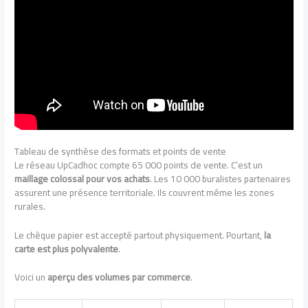
Tableau de synthèse des formats et points de vente
Le réseau UpCadhoc compte 65 000 points de vente. C’est un
maillage colossal pour vos achats
. Les 10 000 buralistes partenaires
assurent une présence territoriale. Ils couvrent même les zones
rurales.
Le chèque papier est accepté partout physiquement. Pourtant,
la
carte est plus polyvalente
.
Voici un
aperçu des volumes par commerce
.