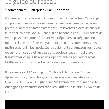
Le guide du réseau
1 commentaire
/
Entreprise
/ Par
BRédaction
Craignez-vous de laisser périmer votre chèque cadeau Cadhoc par
simple méconnaissance des nombreuses boutiques partenaires
prêtes à l’accepter immédiatement ? Cet inventaire détaillé analyse
le réseau colossal de 875 enseignes nationales et 65 000 points de
vente physiques pour sécuriser vos dépenses stratégiques en
mode, culture ou même en grande distribution alimentaire. Vous
maîtriserez enfin les modalités du paiement sur Amazon, les règles
de cumul en caisse et l’usage de la géolocalisation mobile pour
transformer chaque titre en une opportunité de pouvoir d’achat
réelle
sans subir la moindre perte de valeur monétaire.
Panorama des 875 enseignes Cadhoc et chiffres du réseau
Après avoir reçu vos titres, la première étape consiste à saisir
l’ampleur du réseau. Ce
guide sur l’utilisation et le réseau des 875
enseignes partenaires des chèques Cadhoc
vous aide à y voir plus
clair.