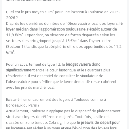
Quel est le prix moyen au m² pour une location à Toulouse en 2025-
2026 ?
D’après les dernières données de l’Observatoire local des loyers,
le
loyer médian dans l’agglomération toulousaine s’établit autour de
11,9 €/m²
. Cependant, on observe de fortes disparités selon les
secteurs : les prix grimpent jusqu’à 15 €/m² dans l’hypercentre
(Secteur 1), tandis que la périphérie offre des opportunités dès 11,2
€/m².
Pour un appartement de type T2, le
budget variera donc
significativement
entre le cœur historique et les quartiers plus
résidentiels. Il est essentiel de consulter le simulateur de
l’observatoire pour vérifier que le loyer demandé reste cohérent
avec les prix du marché local.
Existe-t-il un encadrement des loyers à Toulouse comme à
Bordeaux ou Paris ?
Actuellement, Toulouse n’applique pas le dispositif de plafonnement
strict avec loyers de référence majorés. Toutefois, la ville est
classée en zone tendue. Cela signifie que
le préavis de départ pour
un locataire est réduit à un mois et que l’évolution des loyers lors