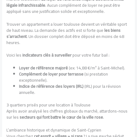
légale infranchissable
. Aucun complément de loyer ne peut être
appliqué sans une justification solide et exceptionnelle.
Trouver un appartement a louer toulouse devient un véritable sport
de haut niveau. La demande des actifs est si forte que
les biens
s’arrachent
. Un dossier complet doit être déposé en moins de 48
heures.
Voici les
indicateurs clés à surveiller
pour votre futur bail :
Loyer de référence majoré
(ex: 14,88 €/m² à Saint-Michel).
Complément de loyer pour terrasse
(si prestation
exceptionnelle).
Indice de référence des loyers (IRL)
(IRL) pour la révision
annuelle.
3 quartiers prisés pour une location à Toulouse
Après avoir analysé les chiffres globaux du marché, attardons-nous
sur les
secteurs qui font battre le cœur de la ville rose
.
L’ambiance historique et dynamique de Saint-Cyprien
Vous cherchez
cet esprit « village » si rare
? La rive gauche séduit