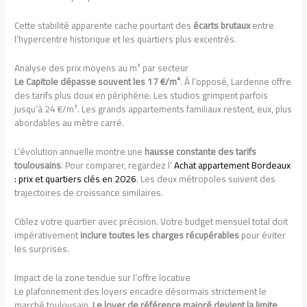
Cette stabilité apparente cache pourtant des
écarts brutaux
entre
l’hypercentre historique et les quartiers plus excentrés.
Analyse des prix moyens au m² par secteur
Le Capitole dépasse souvent les 17 €/m²
. À l’opposé, Lardenne offre
des tarifs plus doux en périphérie. Les studios grimpent parfois
jusqu’à 24 €/m². Les grands appartements familiaux restent, eux, plus
abordables au mètre carré.
L’évolution annuelle montre une
hausse constante des tarifs
toulousains
. Pour comparer, regardez l’
Achat appartement Bordeaux
: prix et quartiers clés en 2026
. Les deux métropoles suivent des
trajectoires de croissance similaires.
Ciblez votre quartier avec précision. Votre budget mensuel total doit
impérativement
inclure toutes les charges récupérables
pour éviter
les surprises.
Impact de la zone tendue sur l’offre locative
Le plafonnement des loyers encadre désormais strictement le
marché toulousain.
Le loyer de référence majoré devient la limite