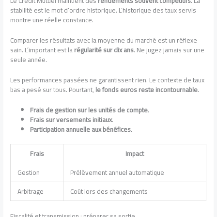
Le Crédit Mutuel maintient des
rendements souvent compétitifs
. La
stabilité est le mot d’ordre historique. L’historique des taux servis
montre une réelle constance.
Comparer les résultats avec la moyenne du marché est un réflexe
sain. L’important est la
régularité sur dix ans
. Ne jugez jamais sur une
seule année.
Les performances passées ne garantissent rien. Le contexte de taux
bas a pesé sur tous. Pourtant,
le fonds euros reste incontournable
.
Frais de gestion sur les unités de compte
.
Frais sur versements initiaux
.
Participation annuelle aux bénéfices
.
Frais
Impact
Gestion
Prélèvement annuel automatique
Arbitrage
Coût lors des changements
Fiscalité et transmission : préparer sa sortie