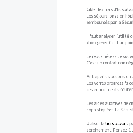
Cibler les frais d’hospi
Les séjours longs en hôpi
remboursés par la Sécuri
Il faut analyser l’utilit
chirurgiens
. C’est un poi
Le repos nécessite souv
C’est un
confort non nég
Anticiper les besoins en
Les verres progressifs 
ces équipements
coûten
Les aides auditives de cl
sophistiquées. La Sécuri
Utiliser le
tiers payant
pe
sereinement. Pensez à vé