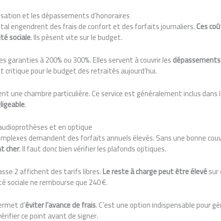
talisation et les dépassements d’honoraires
tal engendrent des frais de confort et des forfaits journaliers.
Ces coû
té sociale
. Ils pèsent vite sur le budget.
é des garanties à 200% ou 300%. Elles servent à couvrir les
dépassements 
nt critique pour le budget des retraités aujourd’hui.
ent une chambre particulière. Ce service est généralement inclus dans
ligeable
.
 audioprothèses et en optique
complexes demandent des forfaits annuels élevés. Sans une bonne co
t cher
. Il faut donc bien vérifier les plafonds optiques.
asse 2 affichent des tarifs libres.
Le reste à charge peut être élevé
sur 
té sociale ne rembourse que 240 €.
rmet d’
éviter l’avance de frais
. C’est une option indispensable pour gé
rifier ce point avant de signer.