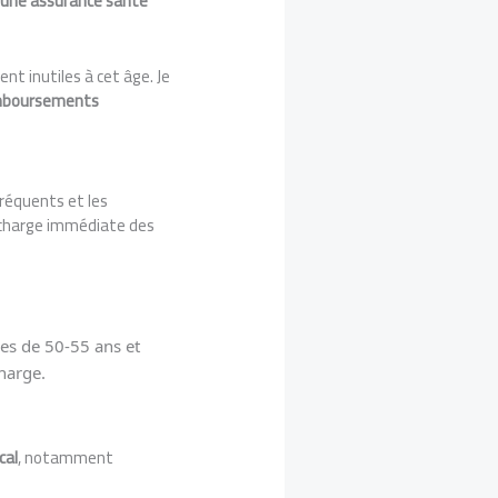
une assurance santé
t inutiles à cet âge. Je
remboursements
réquents et les
 charge immédiate des
es de 50-55 ans et
charge.
cal
, notamment