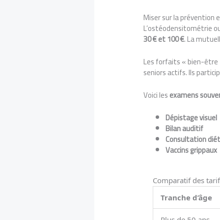
Miser sur la prévention e
L’ostéodensitométrie ou 
30 € et 100 €
. La mutuel
Les forfaits « bien-être 
seniors actifs. Ils partic
Voici les
examens souven
Dépistage visuel
Bilan auditif
Consultation dié
Vaccins grippaux
Comparatif des tarif
Tranche d’âge
Plus de 50 ans