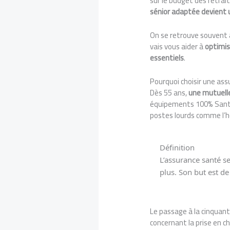
sur le budget des retrai
sénior adaptée devient u
On se retrouve souvent à
vais vous aider à
optimis
essentiels
.
Pourquoi choisir une ass
Dès 55 ans,
une mutuell
équipements 100% Santé.
postes lourds comme l’ho
Définition
L’assurance santé s
plus. Son but est d
Le passage à la cinquan
concernant la prise en ch