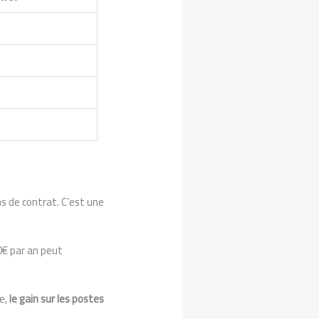
 de contrat. C’est une
0€ par an peut
me,
le gain sur les postes