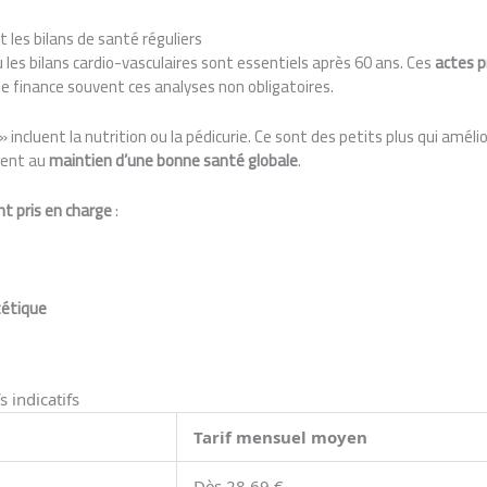
t les bilans de santé réguliers
les bilans cardio-vasculaires sont essentiels après 60 ans. Ces
actes p
le finance souvent ces analyses non obligatoires.
» incluent la nutrition ou la pédicurie. Ce sont des petits plus qui améli
ipent au
maintien d’une bonne santé globale
.
t pris en charge
:
tétique
s indicatifs
Tarif mensuel moyen
Dès 28,69 €