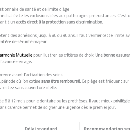
estionnaire de santé et de limite d’âge
dical évite les exclusions liées aux pathologies préexistantes. C’est
rantit un
accès direct à la protection sans discrimination
.
tent des adhésions jusqu’à 80 ou 90 ans. Il faut vérifier cette limite a
critère de sécurité majeur
.
armonie Mutuelle
pour illustrer les critères de choix. Une
bonne assuran
 l’avancée en âge.
arence avant l’activation des soins
a période où l’on cotise
sans être remboursé
. Ce piège est fréquent sur
 restez sans couverture réelle.
de 6 à 12 mois pour le dentaire ou les prothèses. Il vaut mieux
privilégi
sans carence permet de soigner une urgence dès le premier jour.
Délai standard
Recommandation se