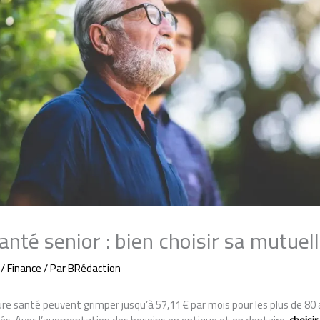
nté senior : bien choisir sa mutuel
/
Finance
/ Par
BRédaction
ure santé peuvent grimper jusqu’à 57,11 € par mois pour les plus de 8