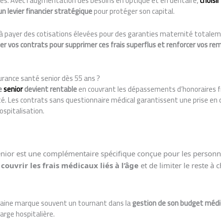
tés. Avec l’augmentation des besoins en optique et en dentaire,
choisir
n levier financier stratégique
pour protéger son capital.
 payer des cotisations élevées pour des garanties maternité totalemen
er vos contrats pour supprimer ces frais superflus et renforcer vos 
urance santé senior dès 55 ans ?
e
senior
devient rentable
en couvrant les dépassements d’honoraires f
 Les contrats sans questionnaire médical garantissent une prise en
spitalisation.
enior est une complémentaire spécifique conçue pour les personn
e
couvrir les frais médicaux liés à l’âge
et de limiter le reste à 
taine marque souvent un tournant dans la
gestion de son budget médi
arge hospitalière.