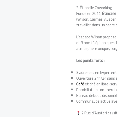
2. Étincelle Coworking — 
Fondé en 2014,
Étincell
(Wilson, Carmes, Austerl
travailler dans un cadre
L’espace Wilson propose 5
et 3 box téléphoniques. 
atmosphère unique, baig
Les points forts :
3 adresses en hypercentr
Ouverture 24h/24 sans
Café
et thé en libre-serv
Domiciliation commercia
Bureau debout disponibl
Communauté active ave
2 Rue d’Austerlitz (si