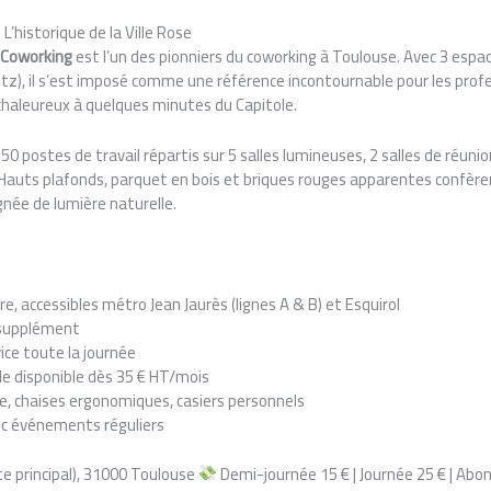
L’historique de la Ville Rose
e Coworking
est l’un des pionniers du coworking à Toulouse. Avec 3 espa
itz), il s’est imposé comme une référence incontournable pour les prof
 chaleureux à quelques minutes du Capitole.
0 postes de travail répartis sur 5 salles lumineuses, 2 salles de réunio
Hauts plafonds, parquet en bois et briques rouges apparentes confèren
née de lumière naturelle.
e, accessibles métro Jean Jaurès (lignes A & B) et Esquirol
 supplément
ice toute la journée
le disponible dès 35 € HT/mois
e, chaises ergonomiques, casiers personnels
c événements réguliers
te principal), 31000 Toulouse
Demi-journée 15 € | Journée 25 € | Ab