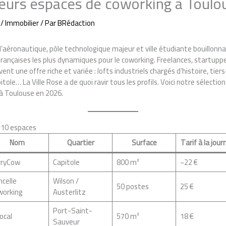
leurs espaces de coworking à Toul
/
Immobilier
/ Par
BRédaction
’aéronautique, pôle technologique majeur et ville étudiante bouillonn
françaises les plus dynamiques pour le coworking. Freelances, startuppe
t une offre riche et variée : lofts industriels chargés d’histoire, tie
le… La Ville Rose a de quoi ravir tous les profils. Voici notre sélectio
à Toulouse en 2026.
 10 espaces
Nom
Quartier
Surface
Tarif à la jou
rryCow
Capitole
800 m²
~22 €
ncelle
Wilson /
50 postes
25 €
working
Austerlitz
Port-Saint-
ocal
570 m²
18 €
Sauveur