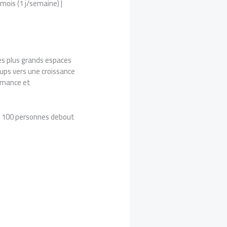
ois (1 j/semaine) |
es plus grands espaces
ups vers une croissance
ormance et
’à 100 personnes debout