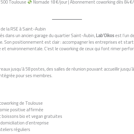
1500 Toulouse
Nomade 18 €/jour | Abonnement coworking dès 84 €/m
 de la RSE à Saint-Aubin
lés dans un ancien garage du quartier Saint-Aubin,
Lab’Oïkos
est l’un d
. Son positionnement est clair : accompagner les entreprises et start
tale et environnementale. C’est le coworking de ceux qui font rimer perf
eaux jusqu’à 58 postes, des salles de réunion pouvant accueillir jusqu
intégrée pour ses membres.
 coworking de Toulouse
omie positive affirmée
c boissons bio et vegan gratuites
, domiciliation d’entreprise
eliers réguliers