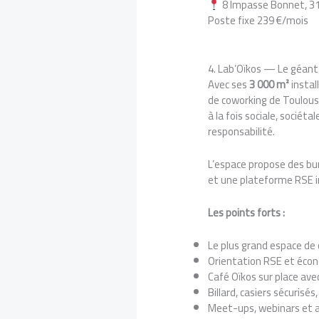
8 Impasse Bonnet, 3
Poste fixe 239 €/mois
4. Lab’Oïkos — Le géant
Avec ses
3 000 m²
instal
de coworking de Toulouse
à la fois sociale, socié
responsabilité.
L’espace propose des bur
et une plateforme RSE 
Les points forts :
Le plus grand espace de
Orientation RSE et écon
Café Oïkos sur place ave
Billard, casiers sécurisés
Meet-ups, webinars et at