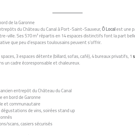
 bord de la Garonne
entrepôts du Château du Canal à Port-Saint-Sauveur,
Ô Local
est une p
tre-ville. Ses 570 m² répartis en 14 espaces distinctifs font la part belle
vative que peu d’espaces toulousains peuvent s’offrir.
 spaces, 3 espaces détente (billard, sofas, café), 4 bureaux privatifs, 1
s
ns un cadre écoresponsable et chaleureux.
, ancien entrepôt du Château du Canal
ve en bord de Garonne
le et communautaire
 dégustations de vins, soirées stand up
bonnés
ons/scans, casiers sécurisés