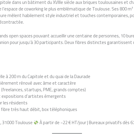
apitole dans un bâtiment du XVIIIe siècle aux briques toulousaines et 
 l’espace de coworking le plus emblématique de Toulouse. Ses 800 m² r
ieure mêlent habilement style industriel et touches contemporaines, p
décontractée.
ands open spaces pouvant accueillir une centaine de personnes, 10 bure
éunion pour jusqu’à 30 participants. Deux fibres distinctes garantissent
lle à 200 m du Capitole et du quai de la Daurade
tièrement rénové avec âme et caractère
(freelances, startups, PME, grands comptes)
 expositions d’artistes émergents
r les résidents
 fibre très haut débit, box téléphoniques
e, 31000 Toulouse
À partir de ~22 € HT/jour | Bureaux privatifs dès 