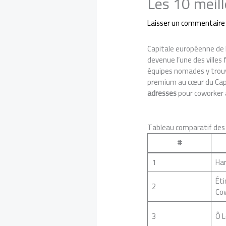
Les 10 meil
Laisser un commentaire
Capitale européenne de l
devenue l’une des villes 
équipes nomades y trouven
premium au cœur du Capito
adresses
pour coworker 
Tableau comparatif des
#
1
Ha
Éti
2
Co
3
Ô L