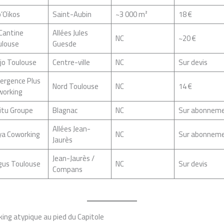
’Oïkos
Saint-Aubin
~3 000 m²
18 €
Cantine
Allées Jules
NC
~20 €
ulouse
Guesde
jo Toulouse
Centre-ville
NC
Sur devis
ergence Plus
Nord Toulouse
NC
14 €
working
itu Groupe
Blagnac
NC
Sur abonnem
Allées Jean-
ya Coworking
NC
Sur abonnem
Jaurès
Jean-Jaurès /
gus Toulouse
NC
Sur devis
Compans
ing atypique au pied du Capitole