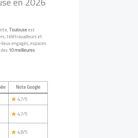
ouse en 2026
ante,
Toulouse
est
rs, télétravailleurs et
rs-lieux engagés, espaces
n des
10 meilleures
rnée
Note Google
4,7/5
4,7/5
4,8/5