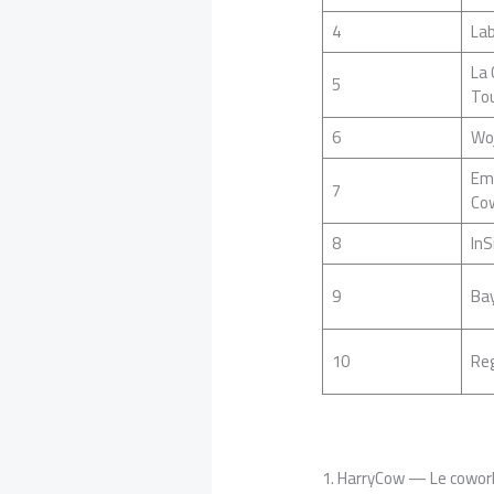
4
Lab
La 
5
To
6
Wo
Em
7
Co
8
InS
9
Ba
10
Re
1. HarryCow — Le cowork