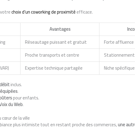
 votre
choix d’un coworking de proximité
efficace.
Avantages
Inc
ing
Réseautage puissant et gratuit
Forte affluence
Proche transports et centre
Stationnement 
VAR)
Expertise technique partagée
Niche spécifique
débit
inclus.
 équipées
.
Goûters
pour enfants.
Voix du Web
.
au cœur de la ville
biance plus intimiste tout en restant proche des commerces,
une autr