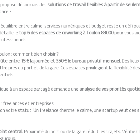
 propose désormais des
solutions de travail flexibles à partir de seule
pace ?
 équilibre entre calme, services numériques et budget reste un défi p
étaille le
top 6 des espaces de coworking à Toulon 83000
pour vous aid
professionnels.
ulon : comment bien choisir ?
oûte entre 15 € la journée et 350 € le bureau privatif mensuel
. Des lie
ffre près du port et de la gare. Ces espaces privilégient la flexibilité de
entiels.
ssique à un espace partagé demande une
analyse de vos priorités quoti
ur freelances et entreprises
on votre statut. Un freelance cherche le calme, une startup veut des s
oint central
. Proximité du port ou de la gare réduit les trajets. Vérifiez 
beaucoup.