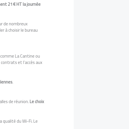
ment 21 € HT la journée
our de nombreux
er à choisir le bureau
ux comme La Cantine ou
s contrats et l’accès aux
diennes
.
alles de réunion.
Le choix
la qualité du Wi-Fi. Le