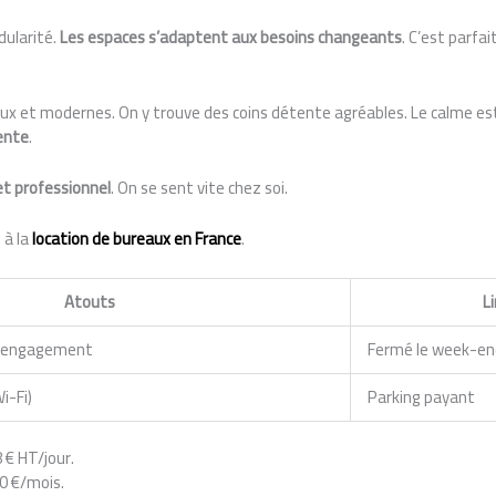
dularité.
Les espaces s’adaptent aux besoins changeants
. C’est parfai
ux et modernes. On y trouve des coins détente agréables. Le calme es
lente
.
et professionnel
. On se sent vite chez soi.
 à la
location de bureaux en France
.
Atouts
L
ns engagement
Fermé le week-en
i-Fi)
Parking payant
8 € HT/jour.
0 €/mois.