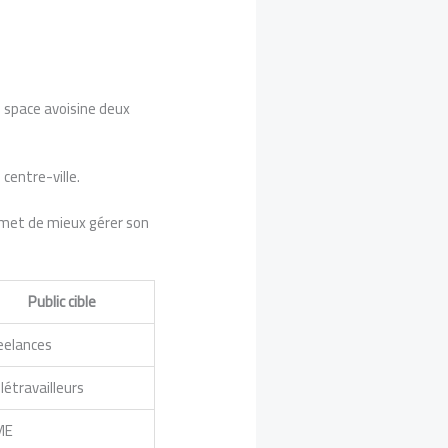
n space avoisine deux
 centre-ville.
permet de mieux gérer son
Public cible
eelances
létravailleurs
ME