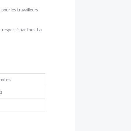
t pour les travailleurs
t respecté par tous.
La
imites
d