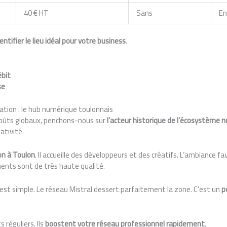
40 € HT
Sans
En
entifier le lieu idéal pour votre business
.
ébit
se
ation : le hub numérique toulonnais
 coûts globaux, penchons-nous sur
l’acteur historique de l’écosystème 
ativité.
on à Toulon
. Il accueille des développeurs et des créatifs. L’ambiance f
ents sont de très haute qualité.
s est simple. Le réseau Mistral dessert parfaitement la zone. C’est un
p
réguliers. Ils
boostent votre réseau professionnel rapidement
.