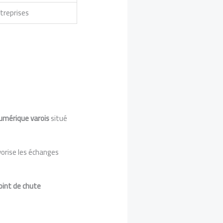
treprises
numérique varois
situé
avorise les échanges
oint de chute