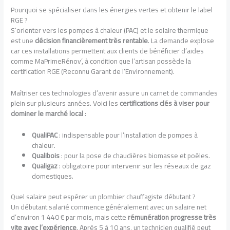
Pourquoi se spécialiser dans les énergies vertes et obtenir le label
RGE ?
S’orienter vers les pompes à chaleur (PAC) et le solaire thermique
est une
décision financièrement très rentable
. La demande explose
car ces installations permettent aux clients de bénéficier d’aides
comme MaPrimeRénov’, à condition que l’artisan possède la
certification RGE (Reconnu Garant de l’Environnement).
Maîtriser ces technologies d’avenir assure un carnet de commandes
plein sur plusieurs années. Voici les
certifications clés à viser pour
dominer le marché local
:
QualiPAC
: indispensable pour l’installation de pompes à
chaleur.
Qualibois
: pour la pose de chaudières biomasse et poêles.
Qualigaz
: obligatoire pour intervenir sur les réseaux de gaz
domestiques.
Quel salaire peut espérer un plombier chauffagiste débutant ?
Un débutant salarié commence généralement avec un salaire net
d’environ 1 440 € par mois, mais cette
rémunération progresse très
vite avec l’expérience
. Après 5 à 10 ans, un technicien qualifié peut