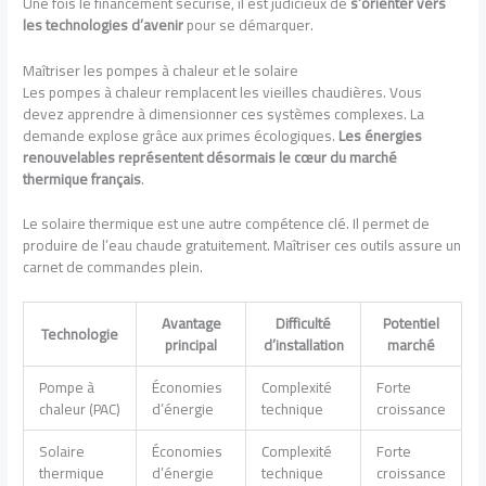
Une fois le financement sécurisé, il est judicieux de
s’orienter vers
les technologies d’avenir
pour se démarquer.
Maîtriser les pompes à chaleur et le solaire
Les pompes à chaleur remplacent les vieilles chaudières. Vous
devez apprendre à dimensionner ces systèmes complexes. La
demande explose grâce aux primes écologiques.
Les énergies
renouvelables représentent désormais le cœur du marché
thermique français
.
Le solaire thermique est une autre compétence clé. Il permet de
produire de l’eau chaude gratuitement. Maîtriser ces outils assure un
carnet de commandes plein.
Avantage
Difficulté
Potentiel
Technologie
principal
d’installation
marché
Pompe à
Économies
Complexité
Forte
chaleur (PAC)
d’énergie
technique
croissance
Solaire
Économies
Complexité
Forte
thermique
d’énergie
technique
croissance