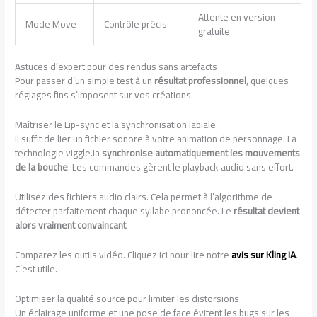
Attente en version
Mode Move
Contrôle précis
gratuite
Astuces d’expert pour des rendus sans artefacts
Pour passer d’un simple test à un
résultat professionnel
, quelques
réglages fins s’imposent sur vos créations.
Maîtriser le Lip-sync et la synchronisation labiale
Il suffit de lier un fichier sonore à votre animation de personnage. La
technologie viggle.ia
synchronise automatiquement les mouvements
de la bouche
. Les commandes gèrent le playback audio sans effort.
Utilisez des fichiers audio clairs. Cela permet à l’algorithme de
détecter parfaitement chaque syllabe prononcée. Le
résultat devient
alors vraiment convaincant
.
Comparez les outils vidéo. Cliquez ici pour lire notre
avis sur Kling IA
.
C’est utile.
Optimiser la qualité source pour limiter les distorsions
Un éclairage uniforme et une pose de face évitent les bugs sur les