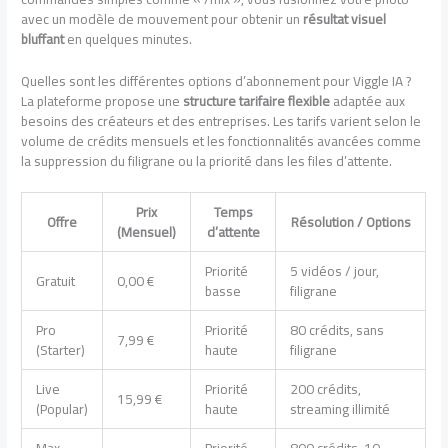
avec un modèle de mouvement pour obtenir un
résultat visuel
bluffant
en quelques minutes.
Quelles sont les différentes options d’abonnement pour Viggle IA ?
La plateforme propose une
structure tarifaire flexible
adaptée aux
besoins des créateurs et des entreprises. Les tarifs varient selon le
volume de crédits mensuels et les fonctionnalités avancées comme
la suppression du filigrane ou la priorité dans les files d’attente.
Prix
Temps
Offre
Résolution / Options
(Mensuel)
d’attente
Priorité
5 vidéos / jour,
Gratuit
0,00 €
basse
filigrane
Pro
Priorité
80 crédits, sans
7,99 €
(Starter)
haute
filigrane
Live
Priorité
200 crédits,
15,99 €
(Popular)
haute
streaming illimité