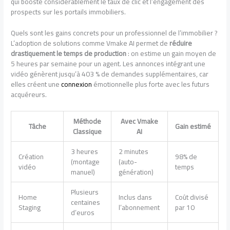
qui booste considérablement le taux de clic et l’engagement des
prospects sur les portails immobiliers.
Quels sont les gains concrets pour un professionnel de l’immobilier ?
L’adoption de solutions comme Vmake AI permet de
réduire
drastiquement le temps de production
: on estime un gain moyen de
5 heures par semaine pour un agent. Les annonces intégrant une
vidéo génèrent jusqu’à 403 % de demandes supplémentaires, car
elles créent une
connexion
émotionnelle plus forte avec les futurs
acquéreurs.
Méthode
Avec Vmake
Tâche
Gain estimé
Classique
AI
3 heures
2 minutes
Création
98% de
(montage
(auto-
vidéo
temps
manuel)
génération)
Plusieurs
Home
Inclus dans
Coût divisé
centaines
Staging
l’abonnement
par 10
d’euros