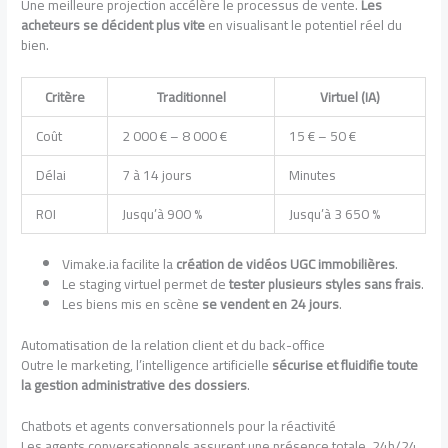
Une meilleure projection accélère le processus de vente.
Les
acheteurs se décident plus vite
en visualisant le potentiel réel du
bien.
Critère
Traditionnel
Virtuel (IA)
Coût
2 000 € – 8 000 €
15 € – 50 €
Délai
7 à 14 jours
Minutes
ROI
Jusqu’à 900 %
Jusqu’à 3 650 %
Vimake.ia facilite la
création de vidéos UGC immobilières
.
Le staging virtuel permet de
tester plusieurs styles sans frais
.
Les biens mis en scène
se vendent en 24 jours
.
Automatisation de la relation client et du back-office
Outre le marketing, l’intelligence artificielle
sécurise et fluidifie toute
la gestion administrative des dossiers
.
Chatbots et agents conversationnels pour la réactivité
Les agents conversationnels assurent une présence totale, 24h/24.