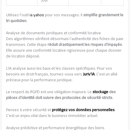
jour
Utilisez l’outil
ia yahoo
pour vos messages. Il
simplifie grandement le
tri quotidien
.
Analyse de documents juridiques et conformité locative
Des algorithmes vérifient désormais l’authenticité des fiches de paie
transmises. Cette étape
réduit drastiquement les risques d’impayés
.
Elle assure une conformité locative rigoureuse pour chaque dossier
de location déposé.
L’IA analyse aussi les baux et les clauses spécifiques. Pour vos
besoins en droit français, tournez-vous vers
Juriv’IA
. C’est un allié
précieux pour la performance juridique.
Le respect du RGPD est une obligation majeure. Le
stockage
des
pièces d’identité doit suivre des protocoles de sécurité stricts
.
Pensez à votre sécurité et
protégez vos données personnelles
.
C’est un enjeu vital dans le business immobilier actuel.
Analyse prédictive et performance énergétique des biens