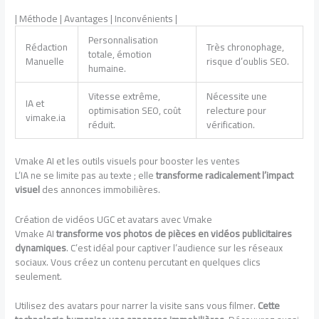
| Méthode | Avantages | Inconvénients |
Personnalisation
Rédaction
Très chronophage,
totale, émotion
Manuelle
risque d’oublis SEO.
humaine.
Vitesse extrême,
Nécessite une
IA et
optimisation SEO, coût
relecture pour
vimake.ia
réduit.
vérification.
Vmake AI et les outils visuels pour booster les ventes
L’IA ne se limite pas au texte ; elle
transforme radicalement l’impact
visuel
des annonces immobilières.
Création de vidéos UGC et avatars avec Vmake
Vmake AI
transforme vos photos de pièces en vidéos publicitaires
dynamiques
. C’est idéal pour captiver l’audience sur les réseaux
sociaux. Vous créez un contenu percutant en quelques clics
seulement.
Utilisez des avatars pour narrer la visite sans vous filmer.
Cette