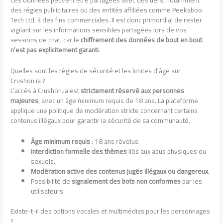
Ces données peuvent être partagées avec des tiers, notamment
des régies publicitaires ou des entités affiliées comme Peekaboo
Tech Ltd, à des fins commerciales. Il est donc primordial de rester
vigilant sur les informations sensibles partagées lors de vos
sessions de chat, car le
chiffrement des données de bout en bout
n’est pas explicitement garanti
.
Quelles sont les règles de sécurité et les limites d’âge sur
Crushon.ia ?
L’accès à Crushon.ia est
strictement réservé aux personnes
majeures
, avec un âge minimum requis de 18 ans. La plateforme
applique une politique de modération stricte concernant certains
contenus illégaux pour garantir la sécurité de sa communauté.
Âge minimum requis
: 18 ans révolus.
Interdiction formelle des thèmes
liés aux abus physiques ou
sexuels.
Modération active des contenus jugés illégaux ou dangereux
.
Possibilité de
signalement des bots non conformes
par les
utilisateurs.
Existe-t-il des options vocales et multimédias pour les personnages
?