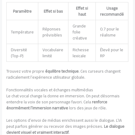
Effet si
Usage
Paramètre
Effet si bas
haut
recommandé
Grande
Réponses
0.7 pour le
Température
folie
prévisibles
réalisme
créative
Diversité
Vocabulaire
Richesse
Élevé pour le
(Top-P)
limité
lexicale
RP
Trouvez votre propre
équilibre technique
. Ces curseurs changent
radicalement l’expérience utilisateur globale.
Fonctionnalités vocales et échanges multimédias
Le chat vocal change la donne en immersion. On peut désormais
entendre la voix de son personnage favori. Cela
renforce
énormément l’immersion narrative
lors des jeux de rôle.
Les options d’envoi de médias enrichissent aussi le dialogue. L’IA
peut parfois générer ou recevoir des images précises.
Le dialogue
devient visuel et vraiment interactif
.